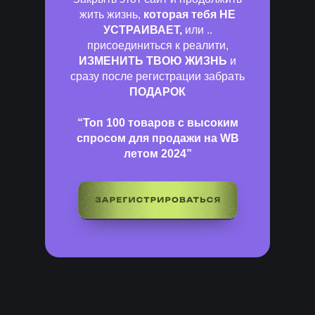
жить жизнь,
которая тебя НЕ
УСТРАИВАЕТ,
или ..
присоединиться к реалити,
ИЗМЕНИТЬ ТВОЮ ЖИЗНЬ
и
сразу после регистрации забрать
ПОДАРОК
“Топ 100 товаров с высоким
спросом для продажи на WB
летом 2024”